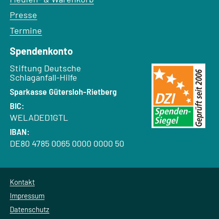
Presse
Termine
Spendenkonto
Empfänger:
Stiftung Deutsche
Schlaganfall-Hilfe
Bank:
Sparkasse Gütersloh-Rietberg
BIC:
WELADED1GTL
IBAN:
DE80 4785 0065 0000 0000 50
Kontakt
Impressum
Datenschutz