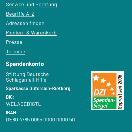
Service und Beratung
Begriffe A–Z
Adressen finden
Medien- & Warenkorb
Presse
Termine
Spendenkonto
Empfänger:
Stiftung Deutsche
Schlaganfall-Hilfe
Bank:
Sparkasse Gütersloh-Rietberg
BIC:
WELADED1GTL
IBAN:
DE80 4785 0065 0000 0000 50