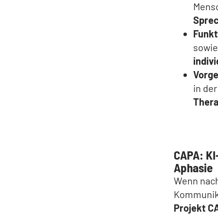
Mens
Spre
Funkt
sowie
indivi
Vorg
in der
Ther
CAPA: KI
Aphasie
Wenn nach 
Kommunika
Projekt C