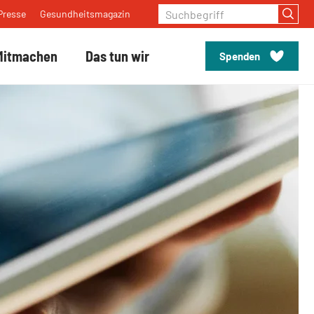
Suchbegriff
Presse
Gesundheitsmagazin
Mitmachen
Das tun wir
Spenden