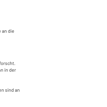
 an die
forscht.
n in der
n sind an