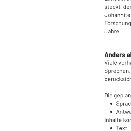
steckt, d
Johannite
Forschung,
Jahre.
Anders al
Viele vor
Sprechen. 
berücksic
Die geplan
Spra
Antwo
Inhalte kö
Text