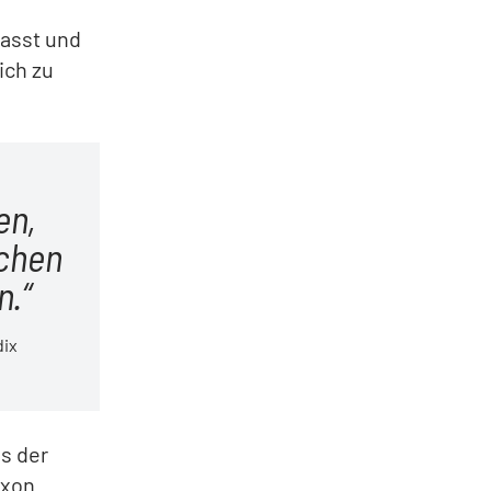
passt und
ich zu
en,
schen
n.
dix
s der
exon