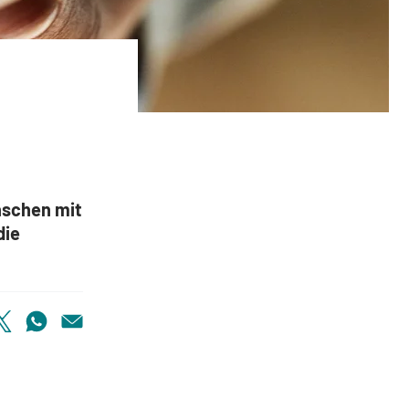
hilfe bei Aphasie
nschen mit
die