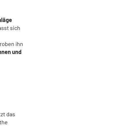
hläge
asst sich
roben ihn
nnen und
zt das
the