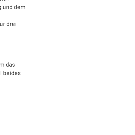
rg und dem
ür drei
em das
l beides