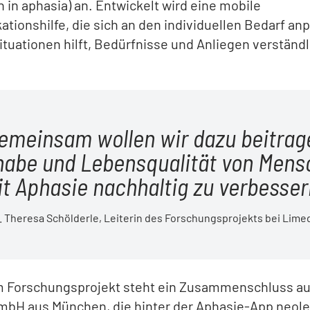
n in aphasia) an. Entwickelt wird eine mobile
ionshilfe, die sich an den individuellen Bedarf an
situationen hilft, Bedürfnisse und Anliegen verständl
emeinsam wollen wir dazu beitrag
habe und Lebensqualität von Men
t Aphasie nachhaltig zu verbesser
. Theresa Schölderle, Leiterin des Forschungsprojekts bei Lime
m Forschungsprojekt steht ein Zusammenschluss au
mbH aus München, die hinter der Aphasie-App neol