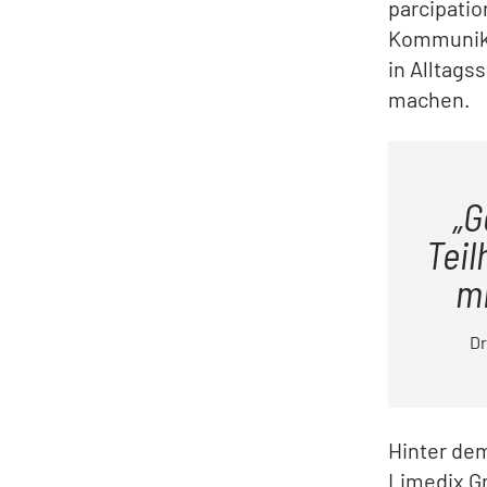
parcipatio
Kommunikat
in Alltags
machen.
G
Teil
mi
Dr
Hinter de
Limedix G