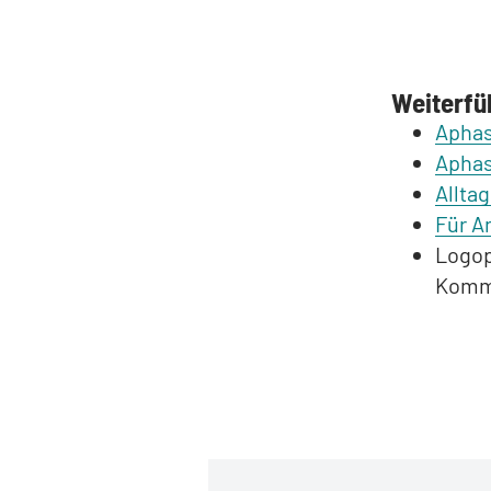
Weiterfü
Aphas
Aphas
Alltag
Für A
Logop
Komm