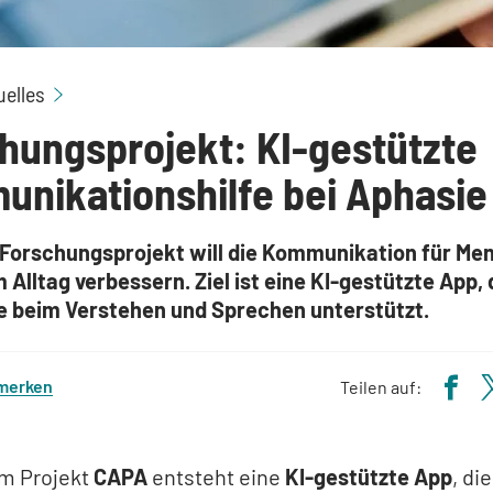
Forschungsprojekt: KI-gestützte Kommunikations
uelles
hungsprojekt: KI-gestützte
nikationshilfe bei Aphasie
 Forschungsprojekt will die Kommunikation für Me
 Alltag verbessern. Ziel ist eine KI-gestützte App, 
e beim Verstehen und Sprechen unterstützt.
 merken
Teilen auf:
m Projekt
CAPA
entsteht eine
KI-gestützte App
, die