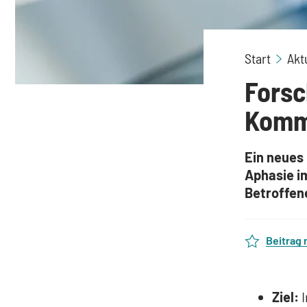
Start
Akt
Forsc
Kommu
Ein neues
Aphasie im
Betroffen
Beitrag
Ziel:
I