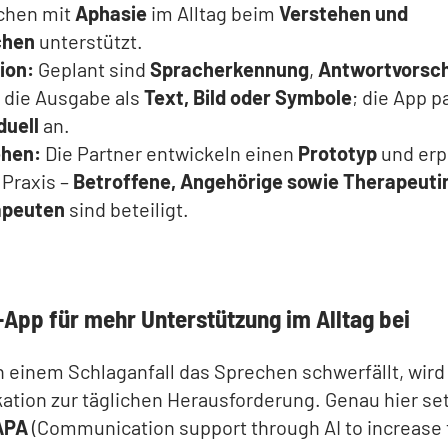
chen mit
Aphasie
im Alltag beim
Verstehen und
chen
unterstützt.
ion:
Geplant sind
Spracherkennung
,
Antwortvorsc
 die Ausgabe als
Text, Bild oder Symbole
; die App p
duell
an.
ehen:
Die Partner entwickeln einen
Prototyp
und erp
 Praxis –
Betroffene, Angehörige sowie Therapeuti
apeuten
sind beteiligt.
-App für mehr Unterstützung im Alltag bei
einem Schlaganfall das Sprechen schwerfällt, wird
tion zur täglichen Herausforderung. Genau hier set
APA
(Communication support through AI to increase 