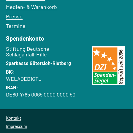
Medien- & Warenkorb
Presse
Termine
Spendenkonto
Empfänger:
Stiftung Deutsche
Schlaganfall-Hilfe
Bank:
Sparkasse Gütersloh-Rietberg
BIC:
WELADED1GTL
IBAN:
DE80 4785 0065 0000 0000 50
Kontakt
Impressum