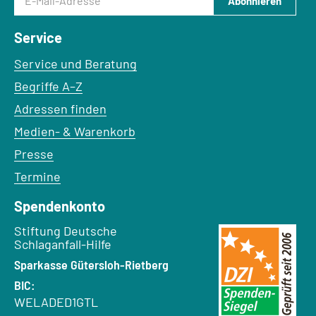
Abonnieren
Service
Service und Beratung
Begriffe A–Z
Adressen finden
Medien- & Warenkorb
Presse
Termine
Spendenkonto
Empfänger:
Stiftung Deutsche
Schlaganfall-Hilfe
Bank:
Sparkasse Gütersloh-Rietberg
BIC:
WELADED1GTL