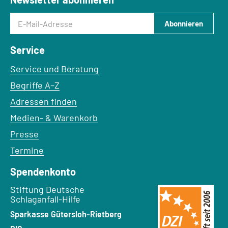
E-Mail-Adresse
Abonnieren
Service
Service und Beratung
Begriffe A–Z
Adressen finden
Medien- & Warenkorb
Presse
Termine
Spendenkonto
Empfänger:
Stiftung Deutsche
Schlaganfall-Hilfe
Bank:
Sparkasse Gütersloh-Rietberg