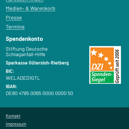
Medien- & Warenkorb
Presse
Termine
Spendenkonto
Empfänger:
Stiftung Deutsche
Schlaganfall-Hilfe
Bank:
Sparkasse Gütersloh-Rietberg
BIC:
WELADED1GTL
IBAN:
DE80 4785 0065 0000 0000 50
Kontakt
Impressum