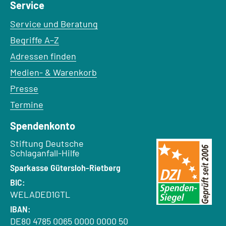
Service
Service und Beratung
Begriffe A–Z
Adressen finden
Medien- & Warenkorb
Presse
Termine
Spendenkonto
Empfänger:
Stiftung Deutsche
Schlaganfall-Hilfe
Bank:
Sparkasse Gütersloh-Rietberg
BIC:
WELADED1GTL
IBAN:
DE80 4785 0065 0000 0000 50