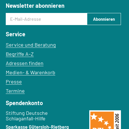
Newsletter abonnieren
E-Mail-Adresse
Abonnieren
Service
Service und Beratung
Begriffe A–Z
Adressen finden
Medien- & Warenkorb
Presse
Termine
Spendenkonto
Empfänger:
Stiftung Deutsche
Schlaganfall-Hilfe
Bank:
Sparkasse Gütersloh-Rietberg