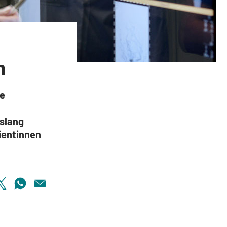
h
ie
islang
ientinnen