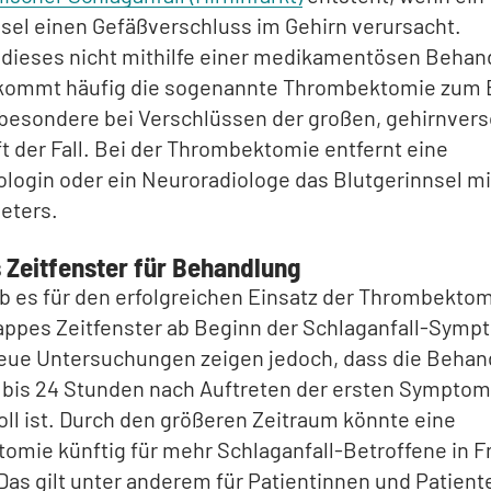
sel einen Gefäßverschluss im Gehirn verursacht.
h dieses nicht mithilfe einer medikamentösen Behan
 kommt häufig die sogenannte Thrombektomie zum E
nsbesondere bei Verschlüssen der großen, gehirnver
ft der Fall. Bei der Thrombektomie entfernt eine
login oder ein Neuroradiologe das Blutgerinnsel mi
eters.
 Zeitfenster für Behandlung
b es für den erfolgreichen Einsatz der Thrombekto
appes Zeitfenster ab Beginn der Schlaganfall-Symp
eue Untersuchungen zeigen jedoch, dass die Behan
 bis 24 Stunden nach Auftreten der ersten Sympto
ll ist. Durch den größeren Zeitraum könnte eine
mie künftig für mehr Schlaganfall-Betroffene in F
s gilt unter anderem für Patientinnen und Patiente