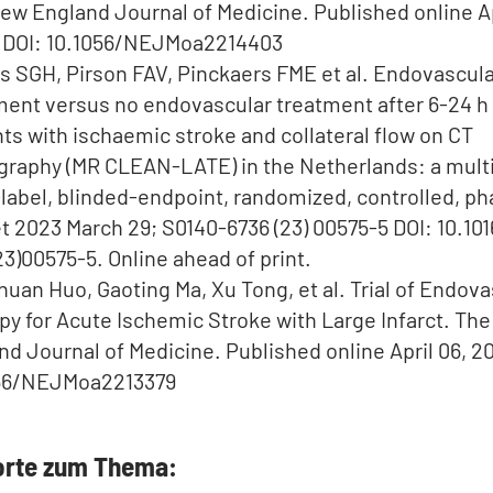
ew England Journal of Medicine. Published online Ap
 DOI: 10.1056/NEJMoa2214403
is SGH, Pirson FAV, Pinckaers FME et al. Endovascul
ment versus no endovascular treatment after 6-24 h 
nts with ischaemic stroke and collateral flow on CT
graphy (MR CLEAN-LATE) in the Netherlands: a mult
label, blinded-endpoint, randomized, controlled, phas
t 2023 March 29; S0140-6736 (23) 00575-5 DOI: 10.10
23)00575-5. Online ahead of print.
huan Huo, Gaoting Ma, Xu Tong, et al. Trial of Endova
py for Acute Ischemic Stroke with Large Infarct. Th
nd Journal of Medicine. Published online April 06, 2
56/NEJMoa2213379
orte zum Thema: