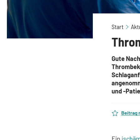
Start
Akt
Throm
Gute Nach
Thrombekt
Schlaganf
angenomme
und -Patie
Beitrag
Ein
ischäm