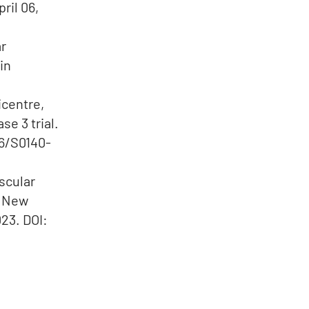
ril 06,
ar
in
icentre,
e 3 trial.
16/S0140-
scular
e New
023. DOI: