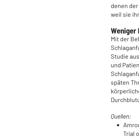
denen der
weil sie i
Weniger 
Mit der Be
Schlaganfa
Studie au
und Patien
Schlaganfa
späten Th
körperlich
Durchblut
Quellen:
Amrou
Trial