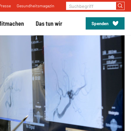
Suchbegriff
Presse
Gesundheitsmagazin
Mitmachen
Das tun wir
Spenden