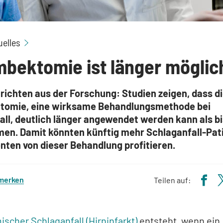
Thrombektomie länger möglich
uelles
bektomie ist länger möglic
richten aus der Forschung: Studien zeigen, dass d
omie, eine wirksame Behandlungsmethode bei
all, deutlich länger angewendet werden kann als b
n. Damit könnten künftig mehr Schlaganfall-Pat
nten von dieser Behandlung profitieren.
 merken
Teilen auf:
ischer Schlaganfall (Hirninfarkt)
entsteht, wenn ein