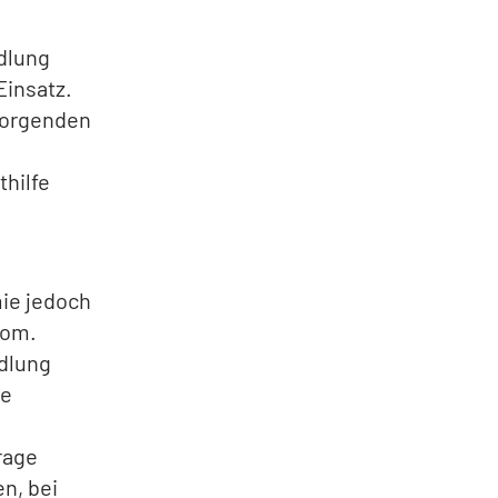
dlung
insatz.
sorgenden
thilfe
mie jedoch
tom.
dlung
me
rage
n, bei