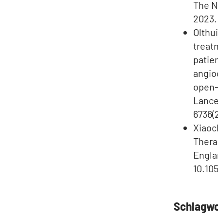
The N
2023.
Olthu
treat
patie
angio
open-
Lance
6736(
Xiaoc
Thera
Engla
10.10
Schlagw