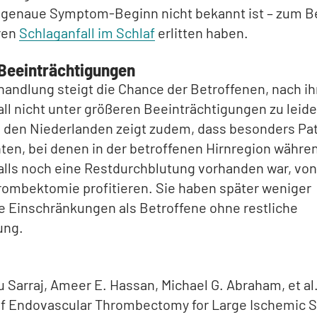
 genaue Symptom-Beginn nicht bekannt ist – zum Be
hren
Schlaganfall im Schlaf
erlitten haben.
Beeinträchtigungen
handlung steigt die Chance der Betroffenen, nach i
ll nicht unter größeren Beeinträchtigungen zu leide
s den Niederlanden zeigt zudem, dass besonders Pa
ten, bei denen in der betroffenen Hirnregion währe
lls noch eine Restdurchblutung vorhanden war, von
rombektomie profitieren. Sie haben später weniger
e Einschränkungen als Betroffene ohne restliche
ung.
 Sarraj, Ameer E. Hassan, Michael G. Abraham, et al
 of Endovascular Thrombectomy for Large Ischemic S