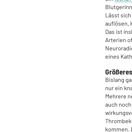
Blutgerinn
Lässt sic
auflösen,
Das ist i
Arterien o
Neuroradio
eines Kath
Größeres
Bislang ga
nur ein kn
Mehrere n
auch noch
wirkungsvo
Thrombekto
kommen. Da