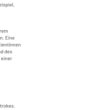
ispiel,
hrem
n. Eine
tientinnen
nd des
 einer
.
trokes.