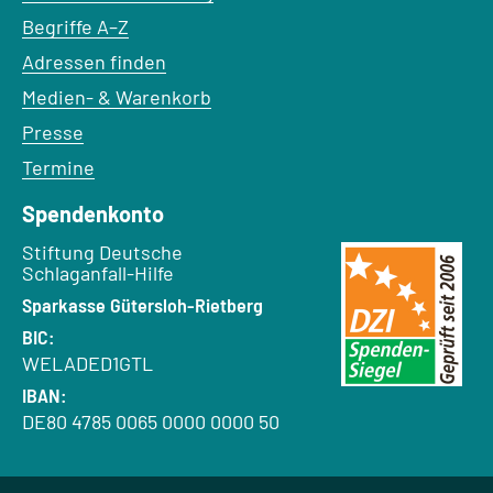
Begriffe A–Z
Adressen finden
Medien- & Warenkorb
Presse
Termine
Spendenkonto
Empfänger:
Stiftung Deutsche
Schlaganfall-Hilfe
Bank:
Sparkasse Gütersloh-Rietberg
BIC:
WELADED1GTL
IBAN:
DE80 4785 0065 0000 0000 50