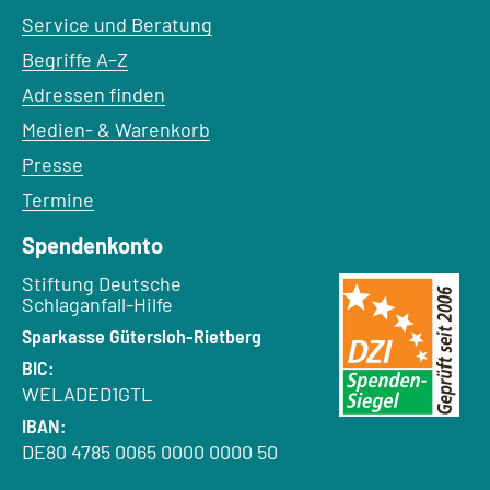
Service und Beratung
Begriffe A–Z
Adressen finden
Medien- & Warenkorb
Presse
Termine
Spendenkonto
Empfänger:
Stiftung Deutsche
Schlaganfall-Hilfe
Bank:
Sparkasse Gütersloh-Rietberg
BIC:
WELADED1GTL
IBAN:
DE80 4785 0065 0000 0000 50