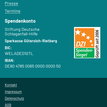
Presse
Termine
Spendenkonto
Empfänger:
Stiftung Deutsche
Schlaganfall-Hilfe
Bank:
Sparkasse Gütersloh-Rietberg
BIC:
WELADED1GTL
IBAN:
DE80 4785 0065 0000 0000 50
Kontakt
Impressum
Datenschutz
AGB