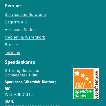
Service
Service und Beratung
Begriffe A–Z
Adressen finden
Medien- & Warenkorb
Presse
Termine
Spendenkonto
Empfänger:
Stiftung Deutsche
Schlaganfall-Hilfe
Bank:
Sparkasse Gütersloh-Rietberg
BIC:
WELADED1GTL
IBAN: