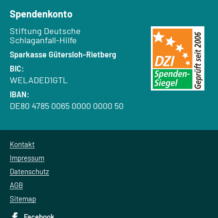
Spendenkonto
Empfänger:
Stiftung Deutsche
Schlaganfall-Hilfe
Bank:
Sparkasse Gütersloh-Rietberg
BIC:
WELADED1GTL
IBAN:
DE80 4785 0065 0000 0000 50
Kontakt
Impressum
Datenschutz
AGB
Sitemap
Facebook