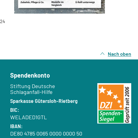
024
Nach oben
Spendenkonto
Empfänger:
Stiftung Deutsche
Schlaganfall-Hilfe
Bank:
Sparkasse Gütersloh-Rietberg
BIC:
WELADED1GTL
IBAN:
DE80 4785 0065 0000 0000 50