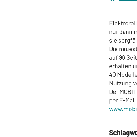
Elektrorol
nur dann m
sie sorgfä
Die neues
auf 96 Se
erhalten 
40 Modelle
Nutzung vo
Der MOBITI
per E-Mail
www.mobi
Schlagw