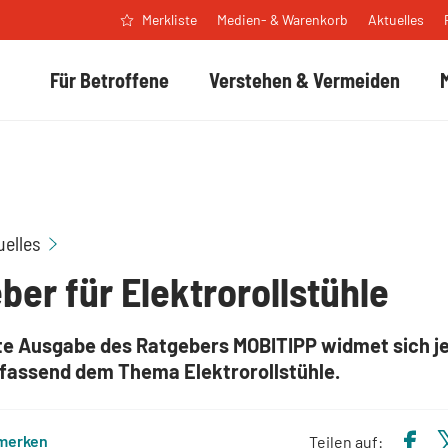
Medien- & Warenkorb
Aktuelles
Merkliste
Für Betroffene
Verstehen & Vermeiden
Mobitipp - Ratgeber für Elektrorollstühle
uelles
ber für Elektrorollstühle
te Ausgabe des Ratgebers MOBITIPP widmet sich je
fassend dem Thema Elektrorollstühle.
 merken
Teilen auf: