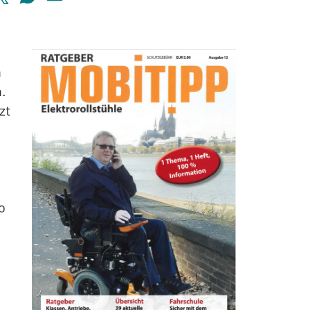
n
n.
zt
o