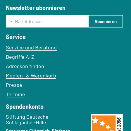
Newsletter abonnieren
E-Mail-Adresse
Abonnieren
Service
Service und Beratung
Begriffe A–Z
Adressen finden
Medien- & Warenkorb
Presse
Termine
Spendenkonto
Empfänger:
Stiftung Deutsche
Schlaganfall-Hilfe
Bank:
Sparkasse Gütersloh-Rietberg