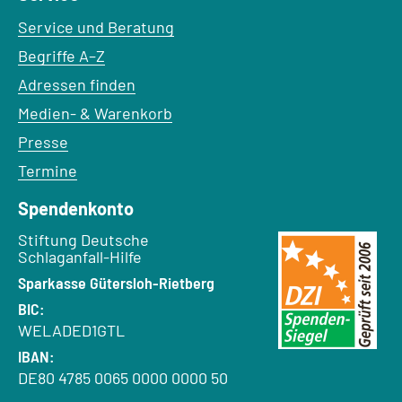
Service und Beratung
Begriffe A–Z
Adressen finden
Medien- & Warenkorb
Presse
Termine
Spendenkonto
Empfänger:
Stiftung Deutsche
Schlaganfall-Hilfe
Bank:
Sparkasse Gütersloh-Rietberg
BIC:
WELADED1GTL
IBAN:
DE80 4785 0065 0000 0000 50