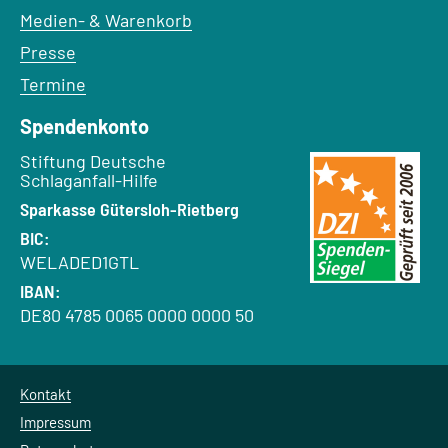
Medien- & Warenkorb
Presse
Termine
Spendenkonto
Empfänger:
Stiftung Deutsche
Schlaganfall-Hilfe
Bank:
Sparkasse Gütersloh-Rietberg
BIC:
WELADED1GTL
IBAN:
DE80 4785 0065 0000 0000 50
Kontakt
Impressum