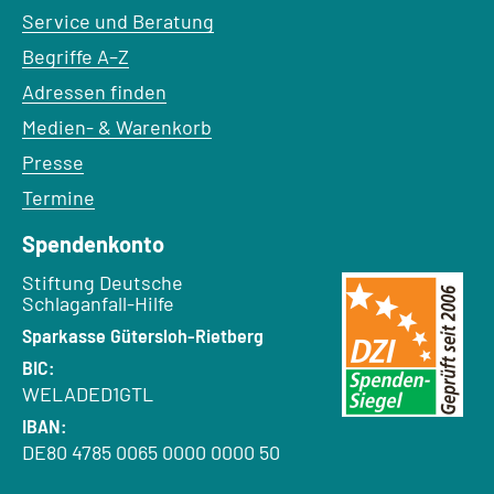
Service und Beratung
Begriffe A–Z
Adressen finden
Medien- & Warenkorb
Presse
Termine
Spendenkonto
Empfänger:
Stiftung Deutsche
Schlaganfall-Hilfe
Bank:
Sparkasse Gütersloh-Rietberg
BIC:
WELADED1GTL
IBAN:
DE80 4785 0065 0000 0000 50