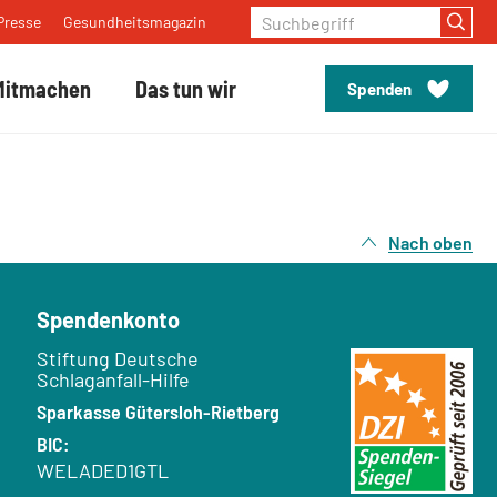
Suchbegriff
Presse
Gesundheitsmagazin
Mitmachen
Das tun wir
Spenden
Nach oben
Spendenkonto
Empfänger:
Stiftung Deutsche
Schlaganfall-Hilfe
Bank:
Sparkasse Gütersloh-Rietberg
BIC:
WELADED1GTL