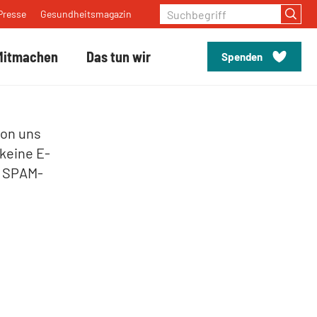
Suchbegriff
Presse
Gesundheitsmagazin
Mitmachen
Das tun wir
Spenden
von uns
 keine E-
m SPAM-