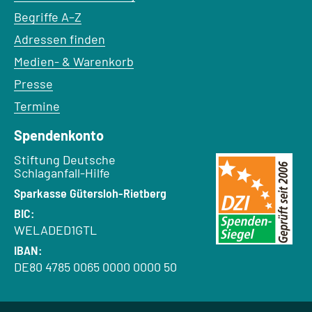
Begriffe A–Z
Adressen finden
Medien- & Warenkorb
Presse
Termine
Spendenkonto
Empfänger:
Stiftung Deutsche
Schlaganfall-Hilfe
Bank:
Sparkasse Gütersloh-Rietberg
BIC:
WELADED1GTL
IBAN:
DE80 4785 0065 0000 0000 50