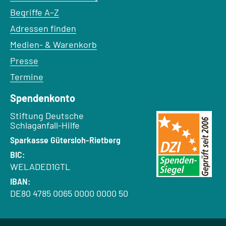
Begriffe A–Z
Adressen finden
Medien- & Warenkorb
Presse
Termine
Spendenkonto
Empfänger:
Stiftung Deutsche
Schlaganfall-Hilfe
Bank:
Sparkasse Gütersloh-Rietberg
BIC:
WELADED1GTL
IBAN:
DE80 4785 0065 0000 0000 50