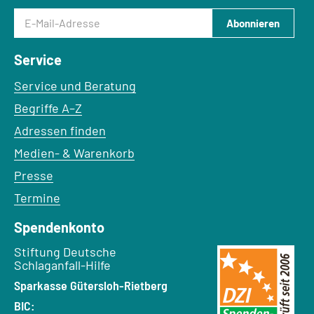
E-Mail-Adresse
Abonnieren
Service
Service und Beratung
Begriffe A–Z
Adressen finden
Medien- & Warenkorb
Presse
Termine
Spendenkonto
Empfänger:
Stiftung Deutsche
Schlaganfall-Hilfe
Bank:
Sparkasse Gütersloh-Rietberg
BIC: