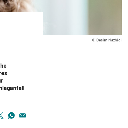
© Besim Mazhiqi
che
res
ür
hlaganfall