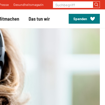
Suchbegriff
Presse
Gesundheitsmagazin
Mitmachen
Das tun wir
Spenden