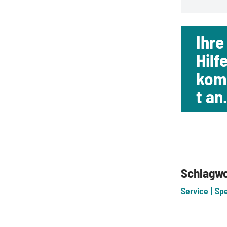
Ihre
Hilf
ko
t an
Schlagw
Service
Sp