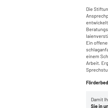
Die Stiftu
Ansprechpa
entwickelt
Beratungs
laienverst
Ein offene
schlaganfa
einem Schl
Arbeit. Er
Sprechstu
Förderbed
Damit I
Sie in 