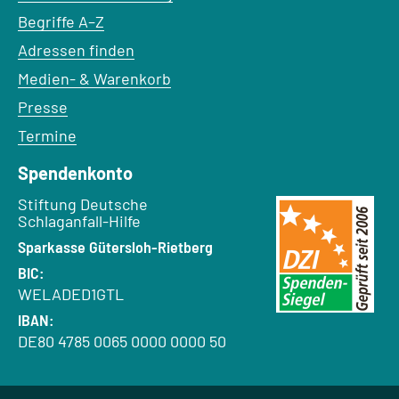
Begriffe A–Z
Adressen finden
Medien- & Warenkorb
Presse
Termine
Spendenkonto
Empfänger:
Stiftung Deutsche
Schlaganfall-Hilfe
Bank:
Sparkasse Gütersloh-Rietberg
BIC:
WELADED1GTL
IBAN:
DE80 4785 0065 0000 0000 50