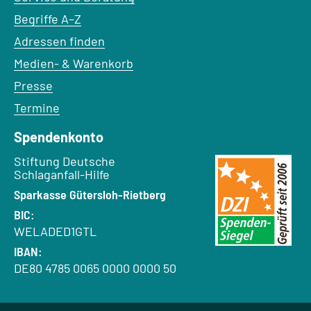
Begriffe A–Z
Adressen finden
Medien- & Warenkorb
Presse
Termine
Spendenkonto
Empfänger:
Stiftung Deutsche
Schlaganfall-Hilfe
Bank:
Sparkasse Gütersloh-Rietberg
BIC:
WELADED1GTL
IBAN:
DE80 4785 0065 0000 0000 50