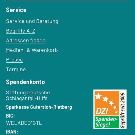
Service
Service und Beratung
Begriffe A–Z
Adressen finden
Medien- & Warenkorb
Presse
Termine
Spendenkonto
Empfänger:
Stiftung Deutsche
Schlaganfall-Hilfe
Bank:
Sparkasse Gütersloh-Rietberg
BIC:
WELADED1GTL
IBAN: