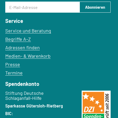
E-Mail-Adresse
Abonnieren
Service
Service und Beratung
Begriffe A–Z
Adressen finden
Medien- & Warenkorb
Presse
Termine
Spendenkonto
Empfänger:
Stiftung Deutsche
Schlaganfall-Hilfe
Bank:
Sparkasse Gütersloh-Rietberg
BIC: