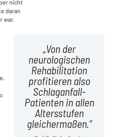
ber nicht
te daran
r war.
Von der
neurologischen
Rehabilitation
h
e.
profitieren also
Schlaganfall-
so
Patienten in allen
Altersstufen
gleichermaßen.