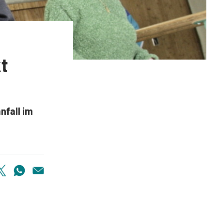
a wirkt auch im Alter
t
nfall im