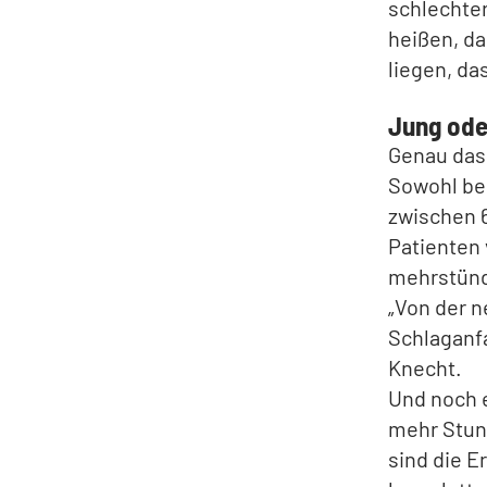
schlechter
heißen, da
liegen, da
Jung oder
Genau das
Sowohl bei
zwischen 6
Patienten 
mehrstünd
„Von der n
Schlaganfa
Knecht.
Und noch 
mehr Stund
sind die E