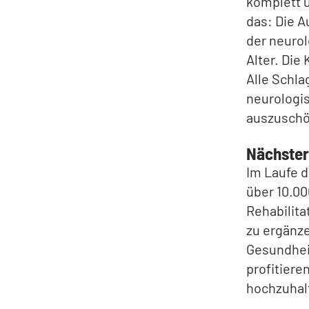
komplett 
das: Die A
der neurol
Alter. Die
Alle Schla
neurologis
auszuschö
Nächster
Im Laufe d
über 10.00
Rehabilit
zu ergänze
Gesundheit
profitiere
hochzuhal