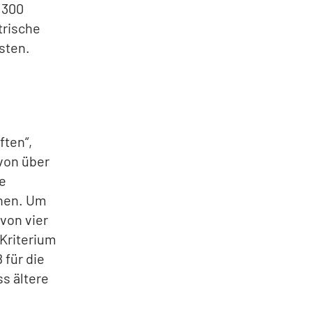
 300
trische
asten.
ften“,
 von über
ne
ehen. Um
von vier
 Kriterium
 für die
ss ältere