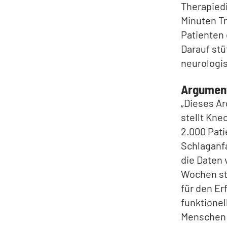
Therapiedi
Minuten Tr
Patienten 
Darauf stü
neurologi
Argument
„Dieses Ar
stellt Kne
2.000 Pati
Schlaganf
die Daten 
Wochen sta
für den Er
funktionel
Menschen R