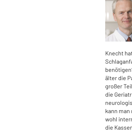
Knecht hat
Schlaganfa
benötigen
älter die 
großer Tei
die Geriat
neurologis
kann man 
wohl inter
die Kassen