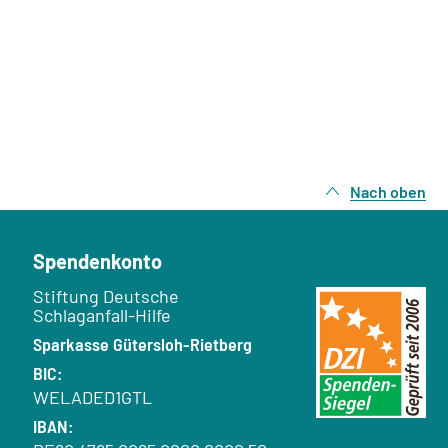
Nach oben
Spendenkonto
Empfänger:
Stiftung Deutsche
Schlaganfall-Hilfe
Bank:
Sparkasse Gütersloh-Rietberg
BIC:
WELADED1GTL
IBAN: