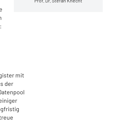
Prof. Dr. Stefan Knecht
e
m
:
gister mit
s der
Datenpool
einiger
gfristig
treue