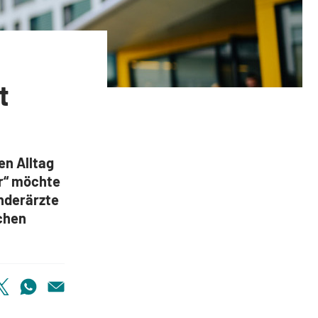
t
en Alltag
r“
möchte
nderärzte
ichen