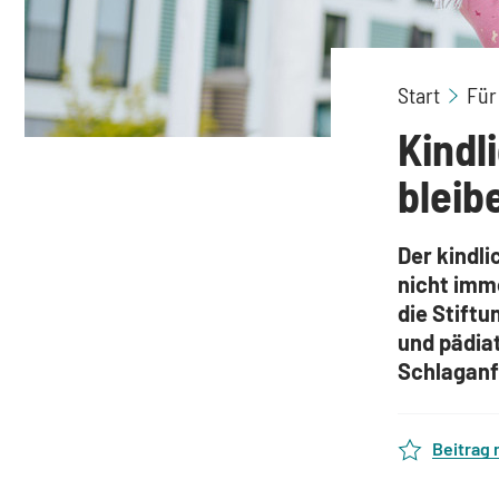
Start
Für
Kindl
bleib
Der kindli
nicht imm
die Stiftu
und pädia
Schlaganfa
Beitrag