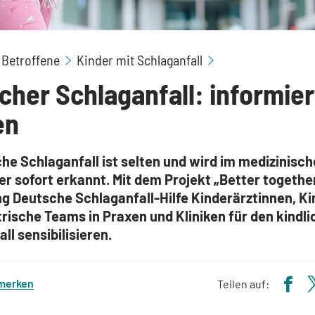
 Betroffene
Kinder mit Schlaganfall
icher Schlaganfall: informier
en
che Schlaganfall ist selten und wird im medizinisch
er sofort erkannt. Mit dem Projekt
„Better togethe
ng Deutsche Schlaganfall-Hilfe
Kinderärztinnen, Ki
trische Teams in Praxen und Kliniken
für den kindl
ll sensibilisieren.
 merken
Teilen auf: