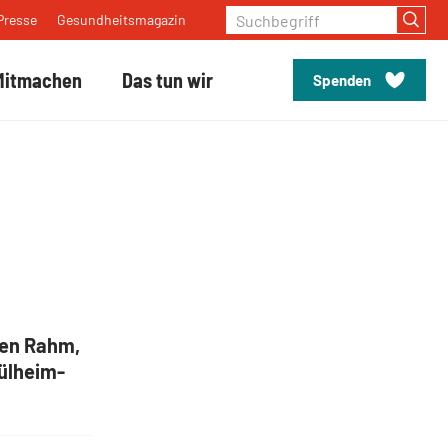
Suchbegriff
Presse
Gesundheitsmagazin
Mitmachen
Das tun wir
Spenden
nitätshaus Rahm
men Rahm,
ülheim-