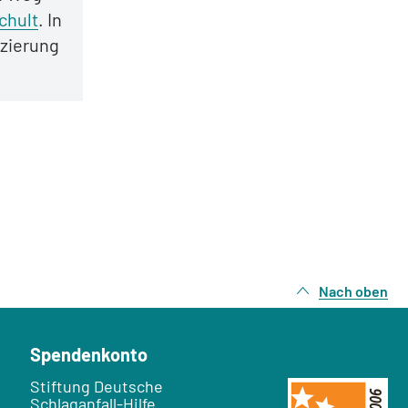
chult
. In
izierung
Nach oben
Spendenkonto
Empfänger:
Stiftung Deutsche
Schlaganfall-Hilfe