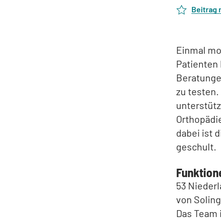
Beitrag
Einmal mon
Patienten 
Beratunge
zu testen.
unterstütz
Orthopädie
dabei ist 
geschult.
Funktione
53 Nieder
von Soling
Das Team i