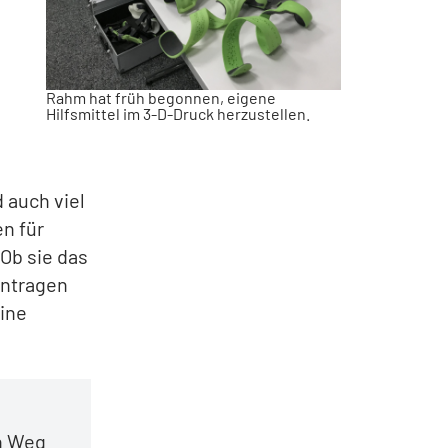
l
Rahm hat früh begonnen, eigene
Hilfsmittel im 3-D-Druck herzustellen.
 auch viel
en für
 Ob sie das
antragen
eine
en Weg