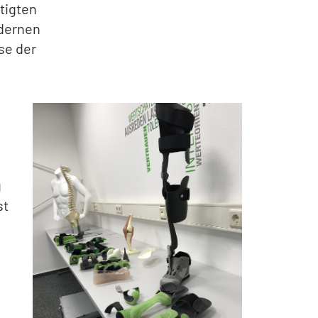
tigten
odernen
se der
g
st