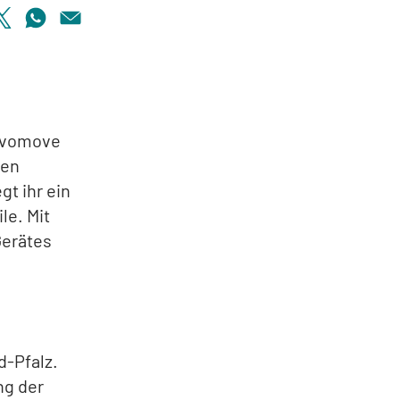
d
 evomove
hen
gt ihr ein
le. Mit
Gerätes
d-Pfalz.
ng der