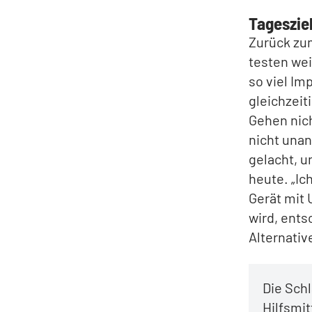
Tagesziel
Zurück zum
testen wei
so viel I
gleichzeit
Gehen nic
nicht unan
gelacht, u
heute. „Ich
Gerät mit
wird, ents
Alternativ
Die Schl
Hilfsmi