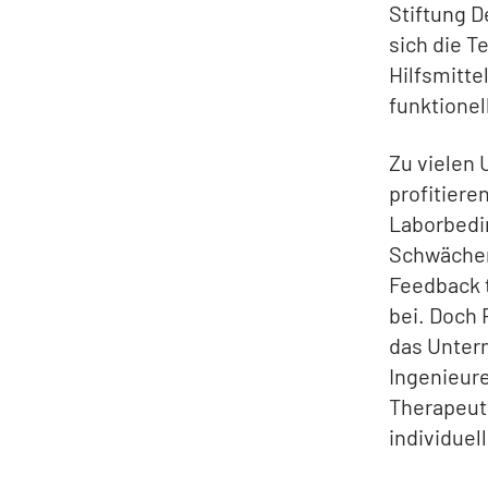
Stiftung D
sich die 
Hilfsmitte
funktionel
Zu vielen
profitiere
Laborbedi
Schwächen 
Feedback 
bei. Doch 
das Unter
Ingenieur
Therapeute
individuel