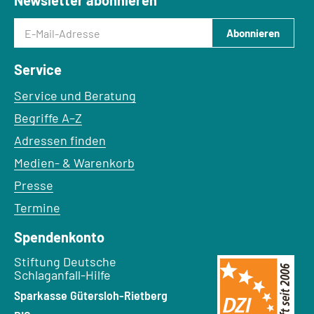
Newsletter abonnieren
E-Mail-Adresse
Abonnieren
Service
Service und Beratung
Begriffe A–Z
Adressen finden
Medien- & Warenkorb
Presse
Termine
Spendenkonto
Empfänger:
Stiftung Deutsche
Schlaganfall-Hilfe
Bank:
Sparkasse Gütersloh-Rietberg