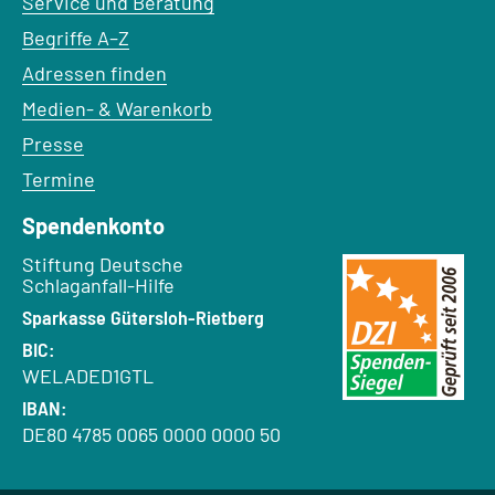
Service und Beratung
Begriffe A–Z
Adressen finden
Medien- & Warenkorb
Presse
Termine
Spendenkonto
Empfänger:
Stiftung Deutsche
Schlaganfall-Hilfe
Bank:
Sparkasse Gütersloh-Rietberg
BIC:
WELADED1GTL
IBAN:
DE80 4785 0065 0000 0000 50