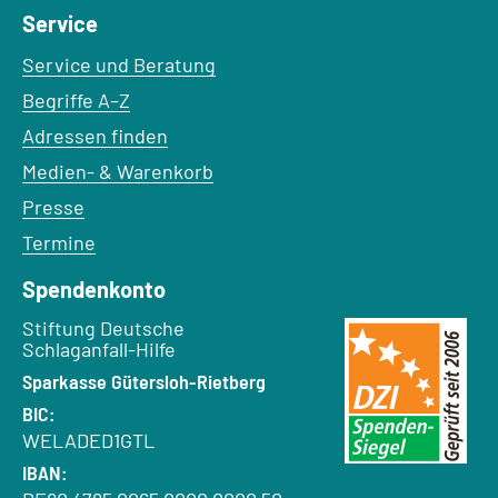
Service
Service und Beratung
Begriffe A–Z
Adressen finden
Medien- & Warenkorb
Presse
Termine
Spendenkonto
Empfänger:
Stiftung Deutsche
Schlaganfall-Hilfe
Bank:
Sparkasse Gütersloh-Rietberg
BIC:
WELADED1GTL
IBAN: