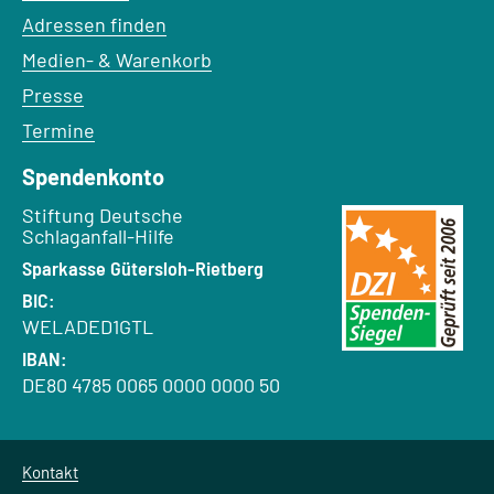
Adressen finden
Medien- & Warenkorb
Presse
Termine
Spendenkonto
Empfänger:
Stiftung Deutsche
Schlaganfall-Hilfe
Bank:
Sparkasse Gütersloh-Rietberg
BIC:
WELADED1GTL
IBAN:
DE80 4785 0065 0000 0000 50
Kontakt