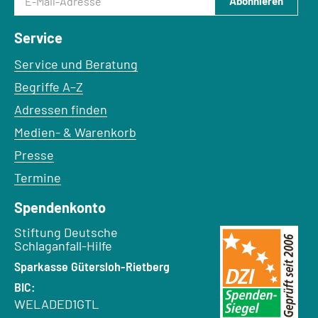
Abonnieren
Service
Service und Beratung
Begriffe A–Z
Adressen finden
Medien- & Warenkorb
Presse
Termine
Spendenkonto
Empfänger:
Stiftung Deutsche
Schlaganfall-Hilfe
Bank:
Sparkasse Gütersloh-Rietberg
BIC:
WELADED1GTL