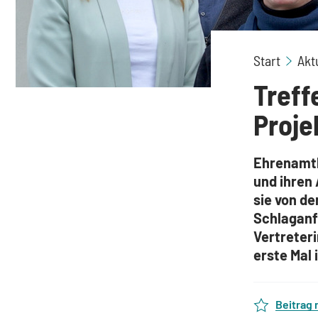
Start
Akt
Treff
Proje
Ehrenamtl
und ihren
sie von d
Schlaganfa
Vertreter
erste Mal 
Beitrag