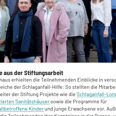
e aus der Stiftungsarbeit
naus erhielten die Teilnehmenden Einblicke in ver
eiche der Schlaganfall-Hilfe: So stellten die Mitarbe
eiter der Stiftung Projekte wie die
Schlaganfall-Lot
izierten Sanitätshäuser
sowie die Programme für
llbetroffene Kinder
und junge Erwachsene vor. Au
 die Teilnehmenden ihre Kenntnisse in der Presse- 