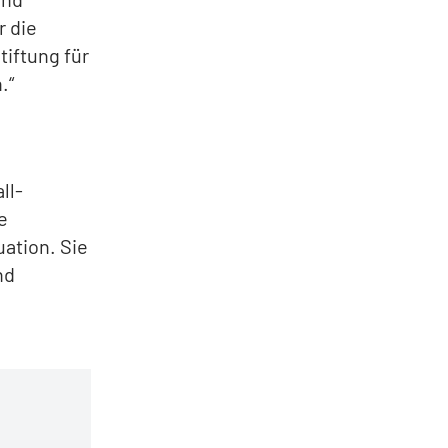
r die
tiftung für
.“
ll-
e
uation. Sie
nd