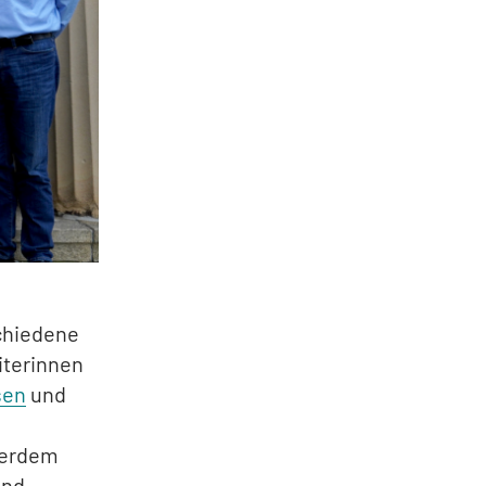
schiedene
iterinnen
sen
und
ßerdem
und