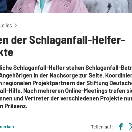
Treffen der Schlaganfall-Helfer-Projekte
uelles
en der Schlaganfall-Helfer-
kte
iche Schlaganfall-Helfer stehen Schlaganfall-Bet
 Angehörigen in der Nachsorge zur Seite. Koordinie
en regionalen Projektpartnern der Stiftung Deutsch
ll-Hilfe. Nach mehreren Online-Meetings trafen si
innen und Vertreter der verschiedenen Projekte nu
in Präsenz.
 merken
Teilen auf: