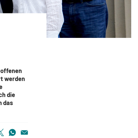
roffenen
rt werden
e
ch die
n das