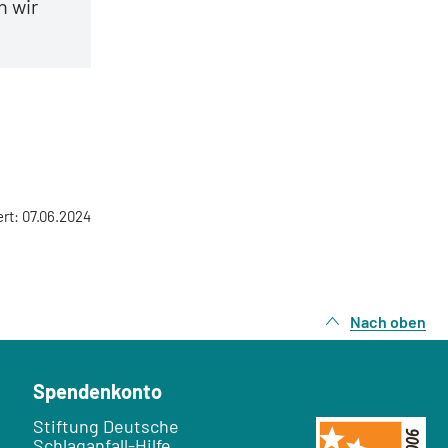
n wir
ert: 07.06.2024
Nach oben
Spendenkonto
Empfänger:
Stiftung Deutsche
Schlaganfall-Hilfe