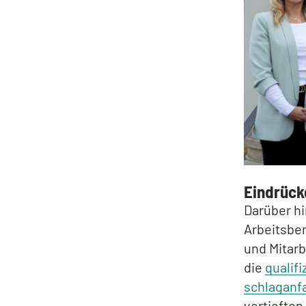
Eindrück
Darüber hi
Arbeitsber
und Mitarb
die
qualif
schlaganfa
vertieften