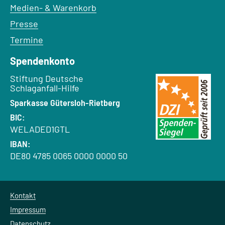
Medien- & Warenkorb
Presse
Termine
Spendenkonto
Empfänger:
Stiftung Deutsche
Schlaganfall-Hilfe
Bank:
Sparkasse Gütersloh-Rietberg
BIC:
WELADED1GTL
IBAN:
DE80 4785 0065 0000 0000 50
Kontakt
Impressum
Datenschutz