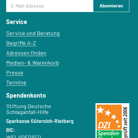
E-Mail-Adresse
Abonnieren
Service
Service und Beratung
Begriffe A–Z
Adressen finden
Medien- & Warenkorb
Presse
Termine
Spendenkonto
Empfänger:
Stiftung Deutsche
Schlaganfall-Hilfe
Bank:
Sparkasse Gütersloh-Rietberg
BIC:
WELADED1GTL