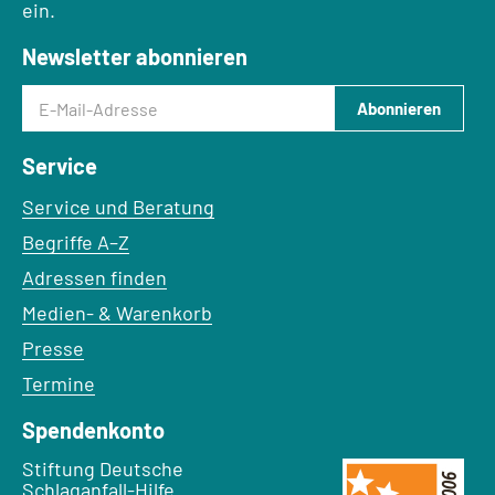
ein.
Newsletter abonnieren
E-Mail-Adresse
Abonnieren
Service
Service und Beratung
Begriffe A–Z
Adressen finden
Medien- & Warenkorb
Presse
Termine
Spendenkonto
Empfänger:
Stiftung Deutsche
Schlaganfall-Hilfe