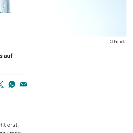
© Fotolia
s auf
ht erst,
das umso