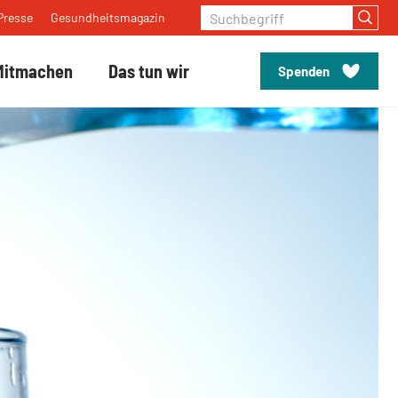
Suchbegriff
Presse
Gesundheitsmagazin
Mitmachen
Das tun wir
Spenden