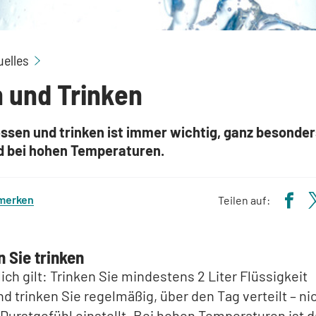
Sommer-Special: Essen und Trinken
uelles
 und Trinken
essen und trinken ist immer wichtig, ganz besonder
d bei hohen Temperaturen.
 merken
Teilen auf:
n Sie trinken
ich gilt: Trinken Sie mindestens 2 Liter Flüssigkeit
d trinken Sie regelmäßig, über den Tag verteilt – nic
Durstgefühl einstellt. Bei hohen Temperaturen ist 