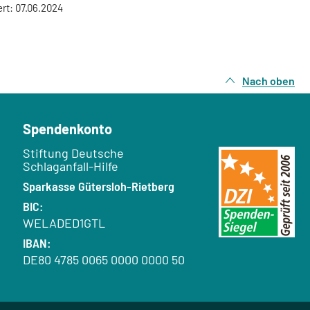
ert: 07.06.2024
Nach oben
Spendenkonto
Empfänger:
Stiftung Deutsche
Schlaganfall-Hilfe
Bank:
Sparkasse Gütersloh-Rietberg
BIC:
WELADED1GTL
IBAN:
DE80 4785 0065 0000 0000 50