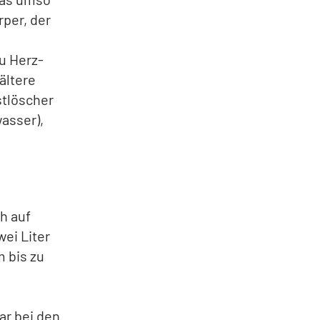
rper, der
u Herz-
ältere
tlöscher
asser),
h auf
ei Liter
m bis zu
ar bei den