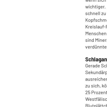
wichtiger.
schnell zu
Kopfschme
Kreislauf-
Menschen 
sind Miner
verdünnte 
Schlagan
Gerade Sch
Sekundärpr
ausreichen
zu sich, k
25 Prozent
Westfälis
Blutplättc