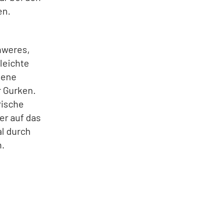
en.
hweres,
leichte
jene
r Gurken.
rische
er auf das
al durch
n.