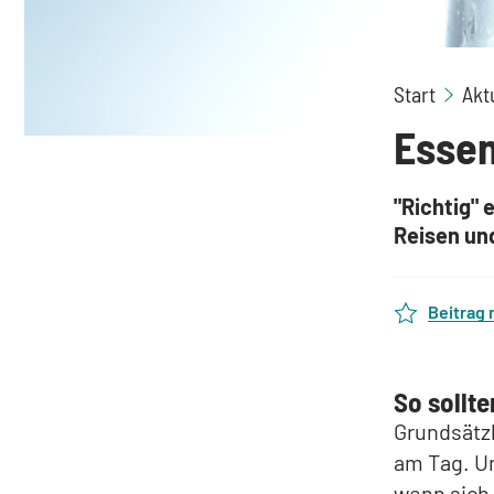
Start
Akt
Essen
"Richtig" 
Reisen un
Beitrag
So sollte
Grundsätzl
am Tag. Un
wenn sich 