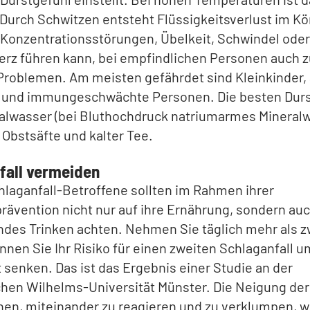
 Durch Schwitzen entsteht Flüssigkeitsverlust im Kö
 Konzentrationsstörungen, Übelkeit, Schwindel oder
rz führen kann, bei empfindlichen Personen auch z
Problemen. Am meisten gefährdet sind Kleinkinder, 
und immungeschwächte Personen. Die besten Durs
alwasser (bei Bluthochdruck natriumarmes Mineralw
Obstsäfte und kalter Tee.
fall vermeiden
laganfall-Betroffene sollten im Rahmen ihrer
ävention nicht nur auf ihre Ernährung, sondern auc
des Trinken achten. Nehmen Sie täglich mehr als zw
önnen Sie Ihr Risiko für einen zweiten Schlaganfall u
 senken. Das ist das Ergebnis einer Studie an der
chen Wilhelms-Universität Münster. Die Neigung der
hen, miteinander zu reagieren und zu verklumpen, w