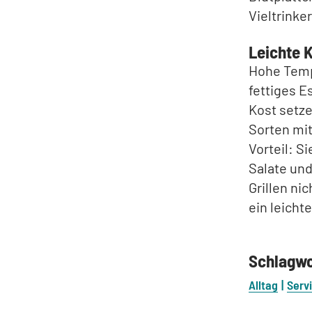
Vieltrinke
Leichte 
Hohe Temp
fettiges E
Kost setze
Sorten mit
Vorteil: S
Salate un
Grillen ni
ein leicht
Schlagw
Alltag
Serv