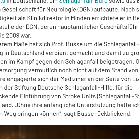
ts
in Deutschland, ein
Schlaganfall-Büro
sowie das 
Gesellschaft für Neurologie (DGN) aufbaute. Nach 
igkeit als Klinikdirektor in Minden errichtete er in Be
telle der DGN, deren hauptamtlicher Geschäftsführ
is 2009 war.
rem Maße hat sich Prof. Busse um die Schlaganfall
g in Deutschland verdient gemacht und damit zu gr
ten im Kampf gegen den Schlaganfall beigetragen. 
ersorgung vermutlich noch nicht auf dem Stand von
e engagierte sich der Mediziner an der Seite von Li
n der Stiftung Deutsche Schlaganfall-Hilfe, für die
kende Einführung von Stroke Units (Schlaganfall-S
land. „Ohne ihre anfängliche Unterstützung hätte ich
en Weg bringen können“, sagt Busse rückblickend.