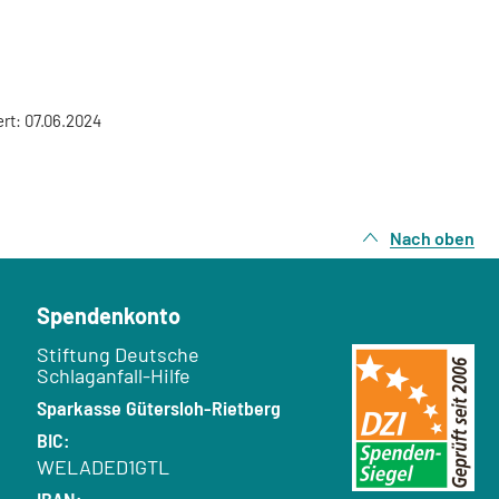
ert: 07.06.2024
Nach oben
Spendenkonto
Empfänger:
Stiftung Deutsche
Schlaganfall-Hilfe
Bank:
Sparkasse Gütersloh-Rietberg
BIC:
WELADED1GTL