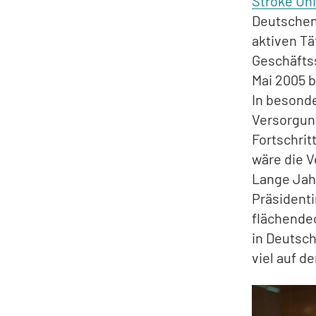
Stroke Uni
Deutschen 
aktiven Tät
Geschäftss
Mai 2005 b
In besonde
Versorgun
Fortschrit
wäre die V
Lange Jahr
Präsidenti
flächendec
in Deutsch
viel auf d