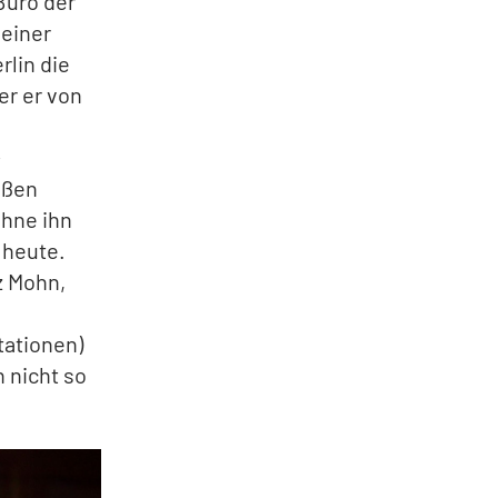
Büro der
seiner
rlin die
er er von
-
oßen
Ohne ihn
 heute.
z Mohn,
tationen)
 nicht so