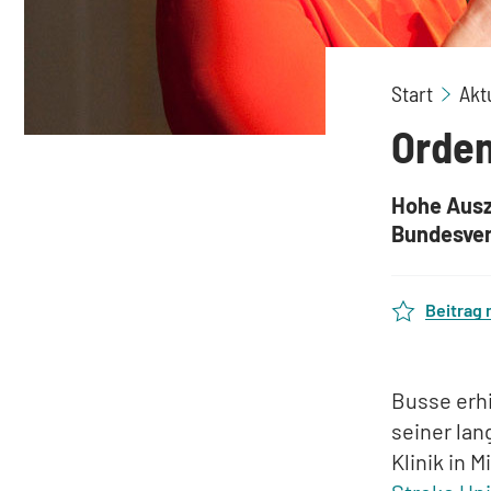
Start
Akt
Orden
Hohe Ausze
Bundesver
Beitrag
Busse erhi
seiner lan
Klinik in 