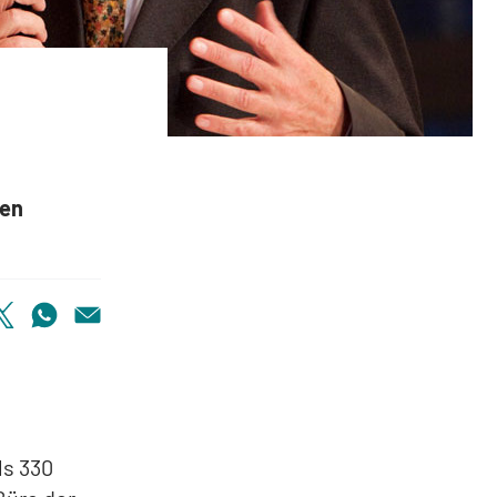
den
ls 330