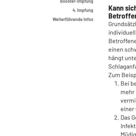
Booster-Impfung
Kann sich
4. Impfung
Betroffe
Weiterführende Infos
Grundsätzl
individuel
Betroffene
einen sch
hängt unt
Schlaganfa
Zum Beisp
Bei b
mehr 
vermi
einer
Das G
Infek
Müdig