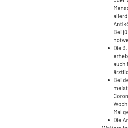
Mensc
aller
Antik
Bei j
notwe
Die 3
erheb
auch 
ärztl
Bei d
meist
Coron
Woche
Mal g
Die A
Weitere In