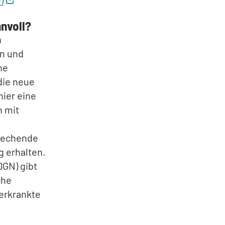
nnvoll?
n
en und
ne
die neue
hier eine
 mit
prechende
g erhalten.
DGN) gibt
che
 erkrankte