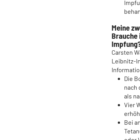
Impfu
behan
Meine zw
Brauche 
Impfung
Carsten W
Leibnitz-I
Informati
Die B
nach 
als n
Vier 
erhöh
Bei a
Tetan
oder 