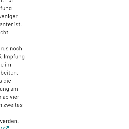
pfung
weniger
nter ist.
icht
irus noch
3. Impfung
ie im
rbeiten.
s die
fung am
 ab vier
n zweites
 werden.
)