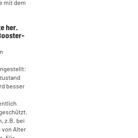
e mit dem
e her.
Booster-
am
ngestellt:
szustand
rd besser
entlich
 geschützt.
, z.B. bei
 von Alter
n. Für