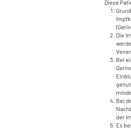
Diese Pati
Grund
Impfk
(Geri
Die I
werde
Venen
Bei e
Gerin
Einbl
genut
minde
Bei d
Nachb
der I
Es be