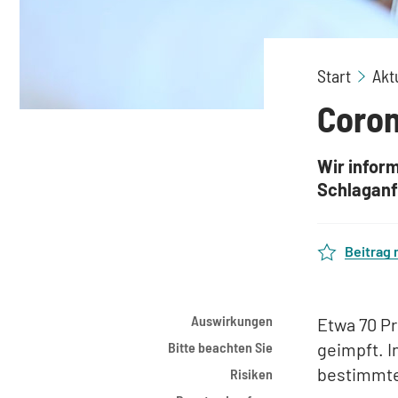
Start
Akt
Coro
Wir infor
Schlaganf
Beitrag
Auswirkungen
Etwa 70 P
Bitte beachten Sie
geimpft. I
bestimmt
Risiken