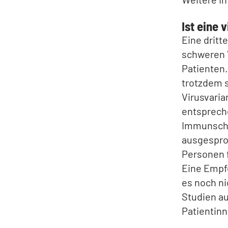
Ist eine 
Eine dritt
schweren V
Patienten.
trotzdem s
Virusvaria
entsprech
Immunschw
ausgespro
Personen f
Eine Empfe
es noch ni
Studien au
Patientinn