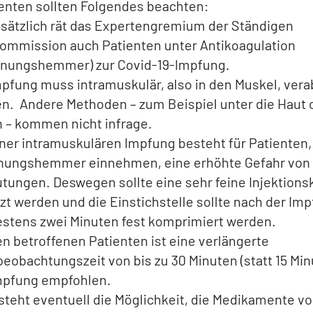
enten sollten Folgendes beachten:
sätzlich rät das Expertengremium der Ständigen
ommission auch Patienten unter Antikoagulation
nnungshemmer) zur Covid-19-Impfung.
mpfung muss intramuskulär, also in den Muskel, vera
n. Andere Methoden – zum Beispiel unter die Haut o
 – kommen nicht infrage.
iner intramuskulären Impfung besteht für Patienten,
nungshemmer einnehmen, eine erhöhte Gefahr von
utungen. Deswegen sollte eine sehr feine Injektions
zt werden und die Einstichstelle sollte nach der Im
stens zwei Minuten fest komprimiert werden.
en betroffenen Patienten ist eine verlängerte
eobachtungszeit von bis zu 30 Minuten (statt 15 Min
mpfung empfohlen.
steht eventuell die Möglichkeit, die Medikamente vo