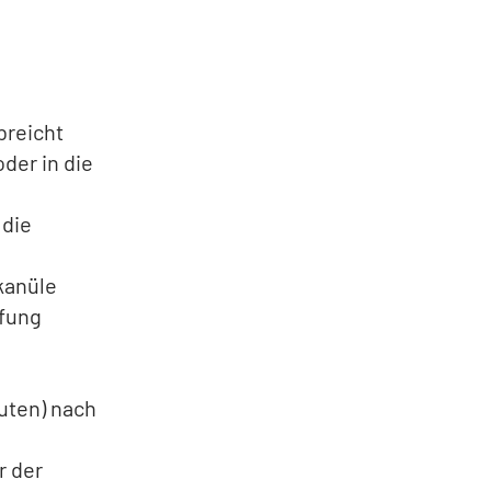
breicht
der in die
 die
kanüle
pfung
uten) nach
r der