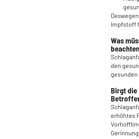
gesun
Deswegen h
Impfstoff 
Was müss
beachte
Schlaganfa
den gesun
gesunden S
Birgt die
Betroffe
Schlaganfa
erhöhtes R
Vorhoffli
Gerinnung