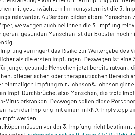
hen mit geschwächtem Immunsystem ist die 3. Im
dings relevanter. Außerdem bilden ältere Menschen 
örper, weswegen auch bei ihnen die 3. Impfung releva
üngeren, gesunden Menschen ist der Booster noch n
ndig.
. Impfung verringert das Risiko zur Weitergabe des V
licher als die ersten Impfungen. Deswegen ist eine 
für junge, gesunde Menschen jetzt bereits ratsam, d
ichen, pflegerischen oder therapeutischen Bereich a
er einmaligen Impfung mit Johnson&Johnson gibt e
en Impf-Durchbrüche, also Menschen, die trotz Imp
a-Virus erkranken. Deswegen sollen diese Personen
n nach der Impfung mit einem mRNA-Impfstopp ei
eimpft werden.
ntiköper müssen vor der 3. Impfung nicht bestimmt
fos unter
Epidemiologisches Bulletin 39/2021 (rki.de