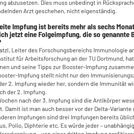
ng abzusetzen. Dies muss unbedingt in Rücksprach
delnden Arzt geschehen, nicht eigenständig.
eite Impfung ist bereits mehr als sechs Monat
ich jetzt eine Folgeimpfung, die so genannte 
?
atzl, Leiter des Forschungsbereichs Immunologie 
nstitut für Arbeitsforschung an der TU Dortmund, hat
onen und seine Tipps zur Booster-Impfung zusamme
ooster-Impfung stellt nicht nur den Immunisierung
der 2. Impfung wieder her, sondern die Immunität wi
ach der 2. Impfung.
Wochen nach der 3. Impfung sind die Antikörper wes
t. Damit ist man auch besser vor der Delta-Variante
nderen Impfungen sind drei Impfungen bereits üblich
us, Polio, Diphterie etc. Es würde jeder – unabhängig
Vorerkrankung – von einer dritten Impfung profitiere