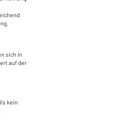
reichend
ung.
n sich in
rt auf der
ls kein
t