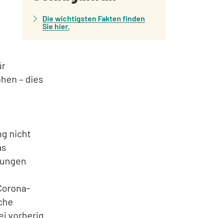
Die wichtigsten Fakten finden
Sie hier.
ür
hen – dies
g nicht
as
kungen
 Corona-
sche
ei vorherig