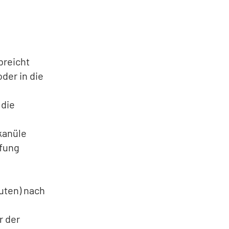
breicht
der in die
 die
kanüle
pfung
uten) nach
r der