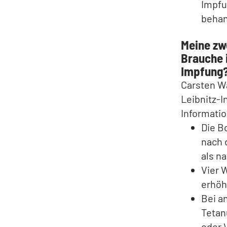
Impfu
behan
Meine zw
Brauche 
Impfung
Carsten W
Leibnitz-I
Informati
Die B
nach 
als n
Vier 
erhöh
Bei a
Tetan
oder 