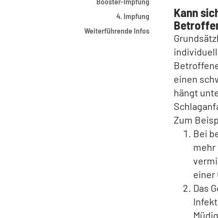
Booster-Impfung
Kann sich
4. Impfung
Betroffe
Weiterführende Infos
Grundsätzl
individuel
Betroffene
einen sch
hängt unt
Schlaganfa
Zum Beisp
Bei b
mehr 
vermi
einer
Das G
Infek
Müdig