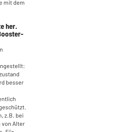
e mit dem
e her.
Booster-
am
ngestellt:
szustand
rd besser
entlich
 geschützt.
, z.B. bei
 von Alter
n. Für