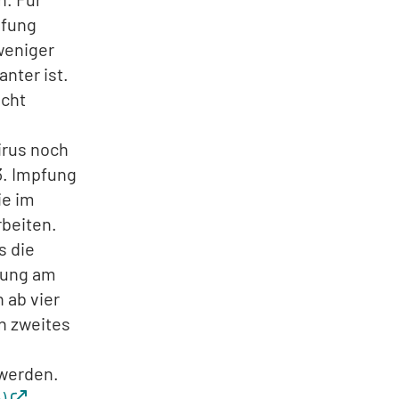
pfung
weniger
nter ist.
icht
irus noch
3. Impfung
ie im
rbeiten.
s die
fung am
 ab vier
n zweites
 werden.
)