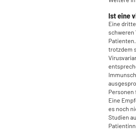
Ist eine 
Eine dritt
schweren V
Patienten.
trotzdem s
Virusvaria
entsprech
Immunschw
ausgespro
Personen f
Eine Empfe
es noch ni
Studien au
Patientinn