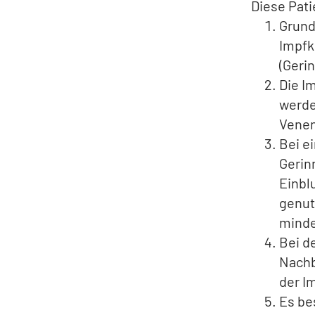
Diese Pati
Grund
Impfk
(Geri
Die I
werde
Venen
Bei e
Gerin
Einbl
genut
minde
Bei d
Nachb
der I
Es be