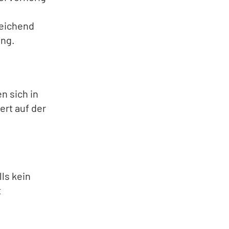
reichend
ung.
n sich in
rt auf der
ls kein
t