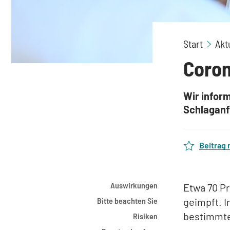
Start
Akt
Coro
Wir infor
Schlaganf
Beitrag
Auswirkungen
Etwa 70 P
Bitte beachten Sie
geimpft. I
bestimmt
Risiken