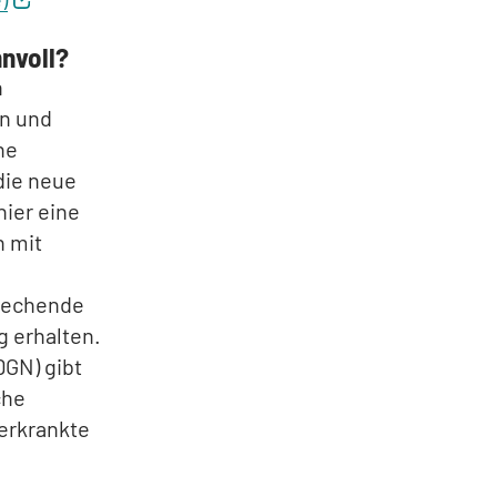
nnvoll?
n
en und
ne
die neue
hier eine
 mit
prechende
g erhalten.
DGN) gibt
che
 erkrankte