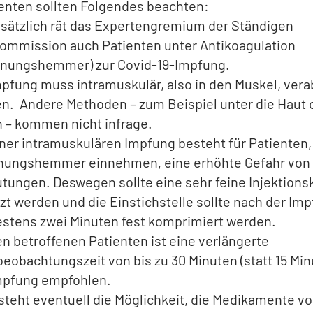
enten sollten Folgendes beachten:
sätzlich rät das Expertengremium der Ständigen
ommission auch Patienten unter Antikoagulation
nnungshemmer) zur Covid-19-Impfung.
mpfung muss intramuskulär, also in den Muskel, vera
n. Andere Methoden – zum Beispiel unter die Haut o
 – kommen nicht infrage.
iner intramuskulären Impfung besteht für Patienten,
nungshemmer einnehmen, eine erhöhte Gefahr von
utungen. Deswegen sollte eine sehr feine Injektions
zt werden und die Einstichstelle sollte nach der Im
stens zwei Minuten fest komprimiert werden.
en betroffenen Patienten ist eine verlängerte
eobachtungszeit von bis zu 30 Minuten (statt 15 Min
mpfung empfohlen.
steht eventuell die Möglichkeit, die Medikamente vo