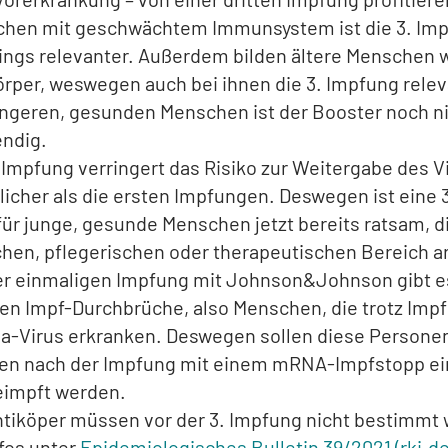
hen mit geschwächtem Immunsystem ist die 3. Im
dings relevanter. Außerdem bilden ältere Menschen 
örper, weswegen auch bei ihnen die 3. Impfung releva
üngeren, gesunden Menschen ist der Booster noch n
ndig.
. Impfung verringert das Risiko zur Weitergabe des V
licher als die ersten Impfungen. Deswegen ist eine 
für junge, gesunde Menschen jetzt bereits ratsam, d
ichen, pflegerischen oder therapeutischen Bereich a
er einmaligen Impfung mit Johnson&Johnson gibt e
en Impf-Durchbrüche, also Menschen, die trotz Imp
a-Virus erkranken. Deswegen sollen diese Personen
n nach der Impfung mit einem mRNA-Impfstopp ei
eimpft werden.
ntiköper müssen vor der 3. Impfung nicht bestimmt
fos unter
Epidemiologisches Bulletin 39/2021 (rki.de