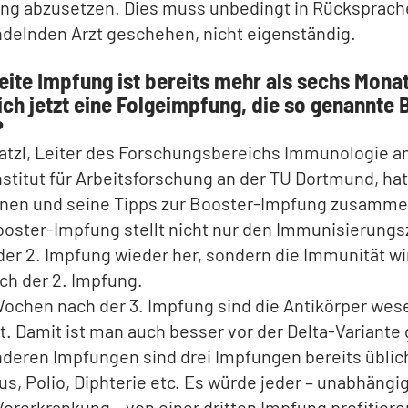
ng abzusetzen. Dies muss unbedingt in Rücksprach
delnden Arzt geschehen, nicht eigenständig.
eite Impfung ist bereits mehr als sechs Monat
ich jetzt eine Folgeimpfung, die so genannte 
?
atzl, Leiter des Forschungsbereichs Immunologie 
nstitut für Arbeitsforschung an der TU Dortmund, hat
onen und seine Tipps zur Booster-Impfung zusamme
ooster-Impfung stellt nicht nur den Immunisierung
der 2. Impfung wieder her, sondern die Immunität wi
ach der 2. Impfung.
Wochen nach der 3. Impfung sind die Antikörper wes
t. Damit ist man auch besser vor der Delta-Variante
nderen Impfungen sind drei Impfungen bereits üblich
us, Polio, Diphterie etc. Es würde jeder – unabhängig
Vorerkrankung – von einer dritten Impfung profitiere