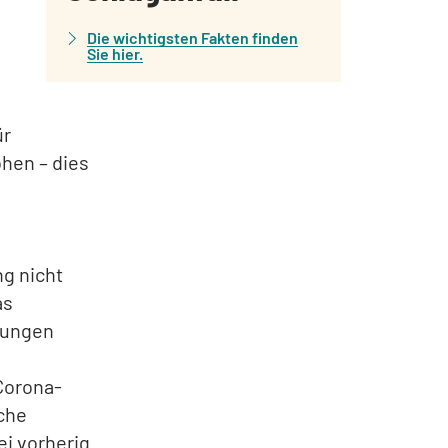
Die wichtigsten Fakten finden
Sie hier.
ür
hen – dies
g nicht
as
kungen
 Corona-
sche
ei vorherig