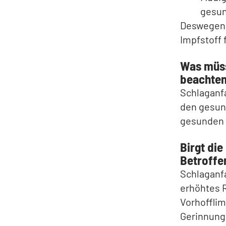
gesun
Deswegen h
Impfstoff 
Was müss
beachte
Schlaganfa
den gesun
gesunden S
Birgt die
Betroffe
Schlaganfa
erhöhtes R
Vorhoffli
Gerinnung