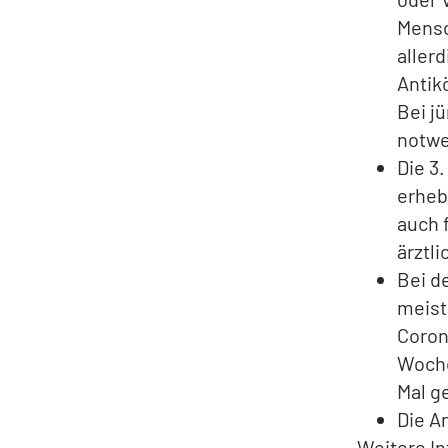
Mensc
aller
Antik
Bei j
notwe
Die 3
erheb
auch 
ärztl
Bei d
meist
Coron
Woche
Mal g
Die A
Weitere In