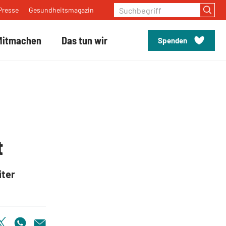
Suchbegriff
Presse
Gesundheitsmagazin
Mitmachen
Das tun wir
Spenden
t
iter