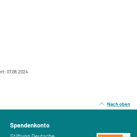
ert: 07.06.2024
Nach oben
Spendenkonto
Empfänger:
Stiftung Deutsche