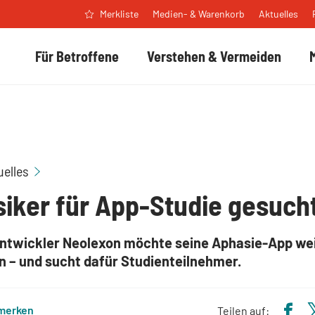
Medien- & Warenkorb
Aktuelles
Merkliste
Für Betroffene
Verstehen & Vermeiden
Aphasiker für App-Studie gesucht
uelles
iker für App-Studie gesuch
ntwickler Neolexon möchte seine Aphasie-App we
n – und sucht dafür Studienteilnehmer.
 merken
Teilen auf: