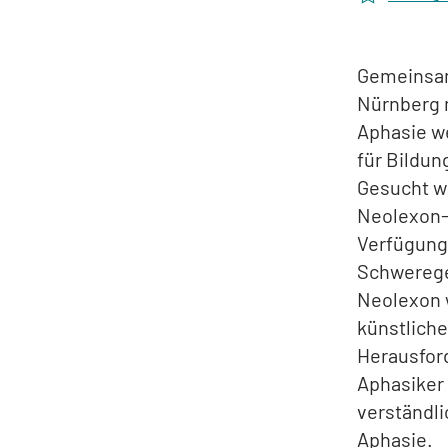
Gemeinsam
Nürnberg 
Aphasie w
für Bildun
Gesucht we
Neolexon-
Verfügung
Schwereg
Neolexon 
künstliche
Herausford
Aphasiker 
verständl
Aphasie.