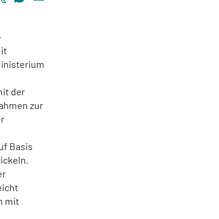
-
it
inisterium
it der
nahmen zur
r
uf Basis
ickeln.
er
eicht
n mit