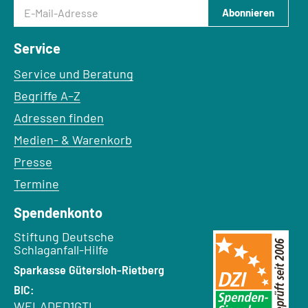
E-Mail-Adresse
Abonnieren
Service
Service und Beratung
Begriffe A–Z
Adressen finden
Medien- & Warenkorb
Presse
Termine
Spendenkonto
Empfänger:
Stiftung Deutsche
Schlaganfall-Hilfe
Bank:
Sparkasse Gütersloh-Rietberg
BIC:
WELADED1GTL