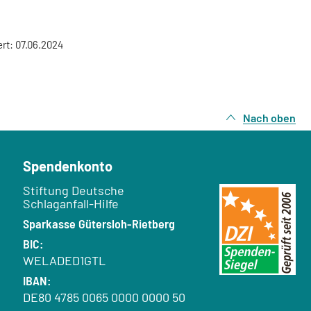
ert: 07.06.2024
Nach oben
Spendenkonto
Empfänger:
Stiftung Deutsche
Schlaganfall-Hilfe
Bank:
Sparkasse Gütersloh-Rietberg
BIC:
WELADED1GTL
IBAN:
DE80 4785 0065 0000 0000 50