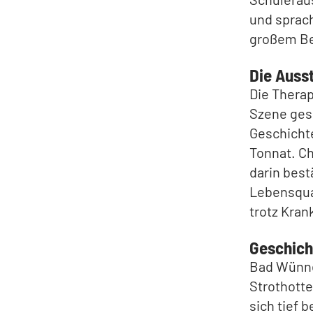
und sprach
großem Bei
Die Ausst
Die Therapi
Szene gese
Geschichte
Tonnat. Ch
darin best
Lebensqual
trotz Kran
Geschich
Bad Wünne
Strothotte
sich tief 