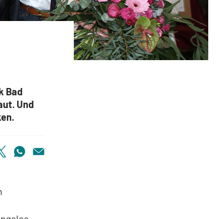
ik Bad
aut. Und
ken.
n
ungslos