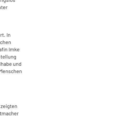
nter
rt. In
ichen
afin Imke
stellung
ilhabe und
s Menschen
 zeigten
Mutmacher