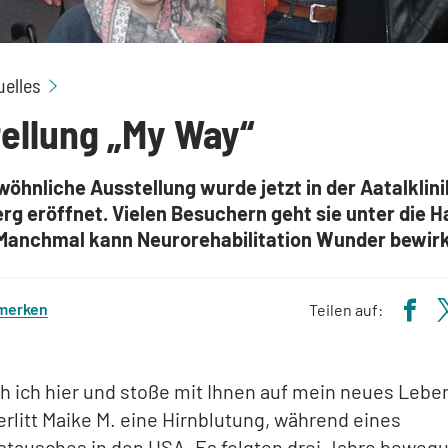
Ausstellung „My Way“
uelles
ellung „My Way“
öhnliche Ausstellung wurde jetzt in der Aatalklin
g eröffnet. Vielen Besuchern geht sie unter die H
: Manchmal kann Neurorehabilitation Wunder bewir
 merken
Teilen auf:
h ich hier und stoße mit Ihnen auf mein neues Lebe
6 erlitt Maike M. eine Hirnblutung, während eines
stausches in den USA. Es folgten drei Jahre beweg