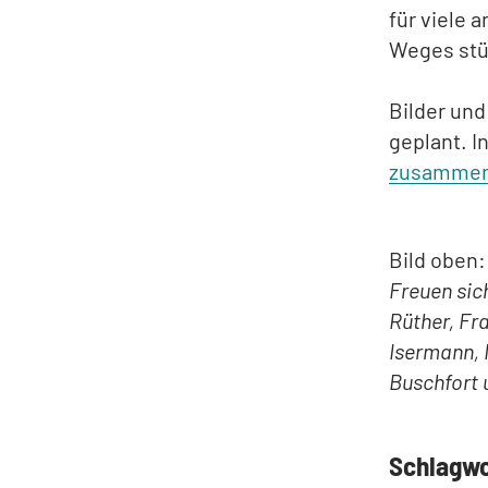
für viele 
Weges st
Bilder und
geplant. I
zusammeng
Bild oben:
Freuen sich
Rüther, Fr
Isermann, 
Buschfort 
Schlagw