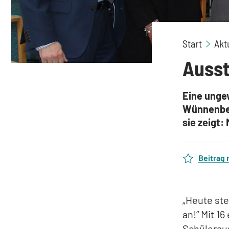
Start
Akt
Ausst
Eine ungew
Wünnenber
sie zeigt
Beitrag
„Heute ste
an!“ Mit 1
Schülerau