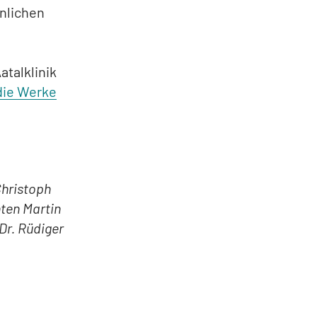
hnlichen
atalklinik
die Werke
Christoph
nten Martin
Dr. Rüdiger