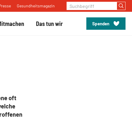
Suchbegriff
Presse
Gesundheitsmagazin
Mitmachen
Das tun wir
Spenden
ene oft
welche
roffenen